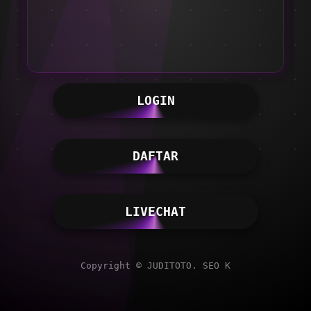
LOGIN
DAFTAR
LIVECHAT
Copyright © JUDITOTO. SEO K